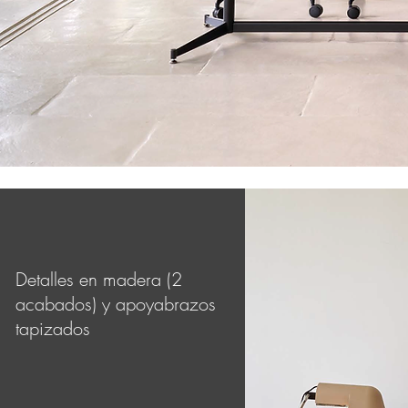
Detalles en madera (2
acabados) y apoyabrazos
tapizados