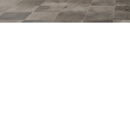
S
Group
l hogar
s de
logos para el hogar
tos integrales.