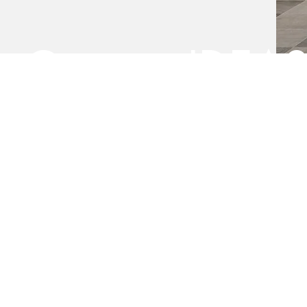
Conoce IDEA
Múltiples soluciones para e
y contract.
Especializados en proyecto
interiorismo y arquitectura.
Actualmente disponemos de una amplia gama de catá
y varias líneas para el mundo del contract para proyec